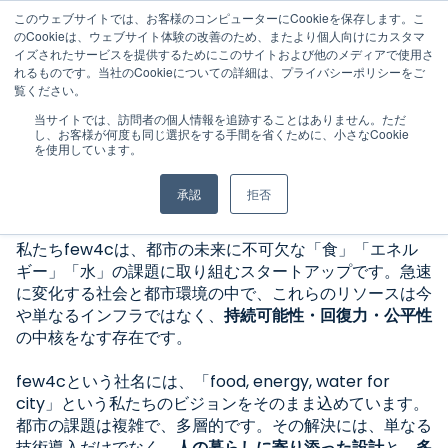
このウェブサイトでは、お客様のコンピューターにCookieを保存します。こ
のCookieは、ウェブサイト体験の改善のため、またより個人向けにカスタマ
イズされたサービスを提供するためにこのサイトおよび他のメディアで使用さ
れるものです。当社のCookieについての詳細は、プライバシーポリシーをご
覧ください。
当サイトでは、訪問者の個人情報を追跡することはありません。ただ
few4c.inc
し、お客様が何度も同じ選択をする手間を省くために、小さなCookie
を使用しています。
few4c株式会社
承認
拒否
food, energy, water for city
私たちfew4cは、都市の未来に不可欠な「食」「エネル
ギー」「水」の課題に取り組むスタートアップです。急速
に変化する社会と都市環境の中で、これらのリソースは今
や単なるインフラではなく、
持続可能性・回復力・公平性
の中核をなす存在です。
few4cという社名には、「food, energy, water for
city」という私たちのビジョンをそのまま込めています。
都市の課題は複雑で、多層的です。その解決には、単なる
技術導入だけでなく、
人の暮らしに寄り添った設計
と、
多